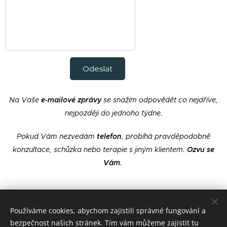
Odeslat
Na Vaše
e-mailové zprávy
se snažím odpovědět co nejdříve,
nejpozději do jednoho týdne.
Pokud Vám nezvedám
telefon
, probíhá pravděpodobně
konzultace, schůzka nebo terapie s jiným klientem.
Ozvu se
Vám
.
Používáme cookies, abychom zajistili správné fungování a
bezpečnost našich stránek. Tím vám můžeme zajistit tu