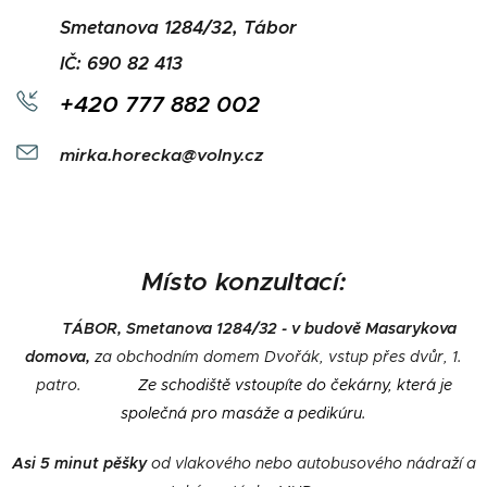
Smetanova 1284/32, Tábor
IČ:
690 82 413
+420
777
882 002
mirka.horecka@volny.cz
Místo konzultací:
TÁBOR, Smetanova 1284/32 - v budově
Masarykova
domova
,
za obchodním domem Dvořák,
vstup přes dvůr, 1.
patro.
Ze
schodiště vstoupíte do čekárny, která je
společná pro masáže a pedikúru.
Asi 5 minut pěšky
od vlakového nebo autobusového nádraží a